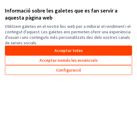
Més informació sobre Ajuntament de Canet de Mar
Informació sobre les galetes que es fan servir a
aquesta pàgina web
Utilitzem galetes en el nostre lloc web per a millorar el rendiment i el
contingut d'aquest. Les galetes ens permeten oferir una experiència
Darrera activitat
d'usuari i uns continguts més personalitzats des dels nostres canals
de xarxes socials.
Veure-ho tot
Acceptar totes
Punt fix OAC
Nova trobada:
Acceptar només les essencials
Pressupostos participatius 2024-2025
Configuració
Fa 10 mesos
Punt fix Viŀla Flora
Nova trobada:
Pressupostos participatius 2024-2025
Fa 10 mesos
Punt fix Casa Museu
Nova trobada:
Pressupostos participatius 2024-2025